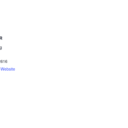
R
g
2616
r-Website